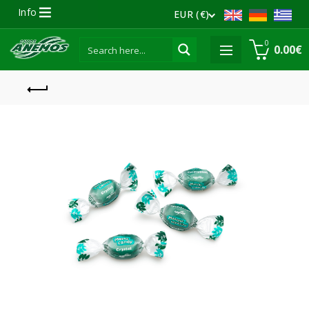
Info
EUR (€)
0
0.00
€