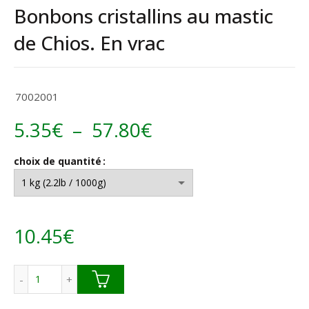
Bonbons cristallins au mastic
de Chios. En vrac
7002001
Plage
5.35
€
–
57.80
€
de
choix de quantité
prix :
5.35€
10.45
€
à
57.80€
quantité de Bonbons cristallins au mastic de Chios. En vrac