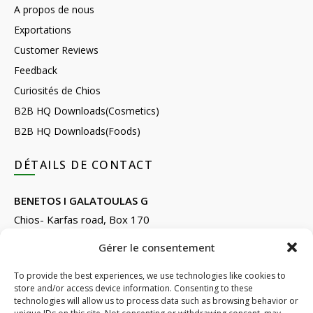
A propos de nous
Exportations
Customer Reviews
Feedback
Curiosités de Chios
B2B HQ Downloads(Cosmetics)
B2B HQ Downloads(Foods)
DÉTAILS DE CONTACT
BENETOS I GALATOULAS G
Chios- Karfas road, Box 170
Kontari, Chios 82132, Greece
Gérer le consentement
Phone: +30 22710 22666
Email:
info@e-anemos.gr
To provide the best experiences, we use technologies like cookies to
store and/or access device information. Consenting to these
facebook.com/mastic.gr
technologies will allow us to process data such as browsing behavior or
instagram.com/anemosmastic