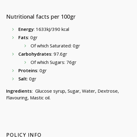
Nutritional facts per 100gr
Energy
: 1633kJ/390 kcal
Fats
: 0gr
Of which Saturated: 0gr
Carbohydrates
: 97.6gr
Of which Sugars: 76gr
Proteins
: 0gr
Salt
: 0gr
Ingredients
: Glucose syrup, Sugar, Water, Dextrose,
Flavouring, Mastic oil.
POLICY INFO