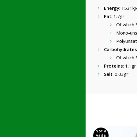
Energy
: 1531kJ
Fat
: 1.7gr
Of which 
Mono-unsa
Polyunsat
Carbohydrates
Of which 
Proteins
: 1.1gr
Salt
: 0.03gr
Not a
vaila