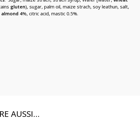
tains
gluten
), sugar, palm oil, maize strach, soy leathun, salt,
]
almond 4
%, citric acid, mastic 0.5%.
RE AUSSI…