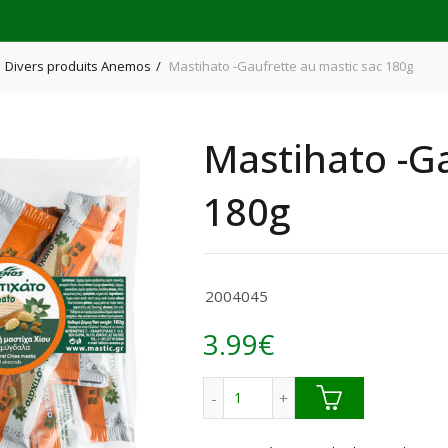
Divers produits Anemos
Mastihato -Gaufrette au mastic sac 180g
Mastihato -Ga
180g
2004045
3.99
€
quantité de Mastihato -Gaufre