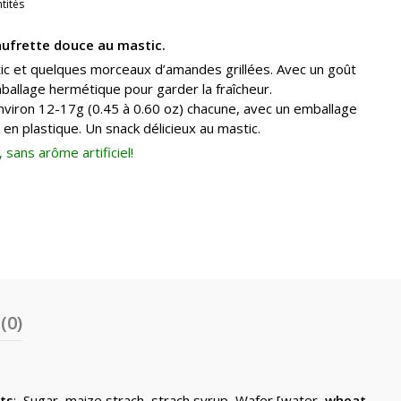
tités
gaufrette douce au mastic.
tic et quelques morceaux d’amandes grillées. Avec un goût
mballage hermétique pour garder la fraîcheur.
environ 12-17g (0.45 à 0.60 oz) chacune, avec un emballage
en plastique. Un snack délicieux au mastic.
sans arôme artificiel!
(0)
ts
: Sugar, maize strach, strach syrup, Wafer [water,
wheat