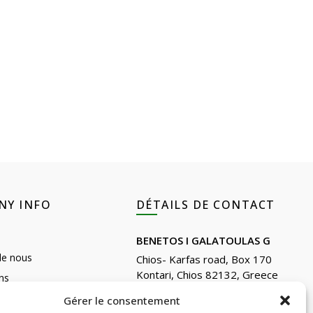
NY INFO
DÉTAILS DE CONTACT
BENETOS I GALATOULAS G
de nous
Chios- Karfas road, Box 170
Kontari, Chios 82132, Greece
ns
Phone: +30 22710 22666
Reviews
Gérer le consentement
Email:
info@e-anemos.gr