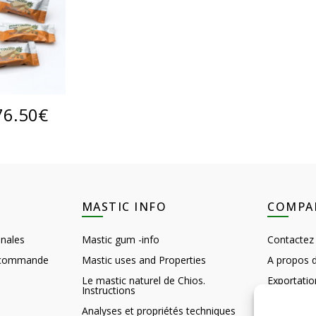
Plage
SHOP
76.50
€
de
prix :
10.15€
MASTIC INFO
COMPA
à
nales
Mastic gum -info
Contactez
76.50€
e commande
Mastic uses and Properties
A propos 
Le mastic naturel de Chios.
Exportatio
Instructions
Customer 
Analyses et propriétés techniques