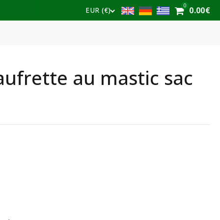
0
0.00
€
EUR (€)
ufrette au mastic sac
tte au mastic sac 180g