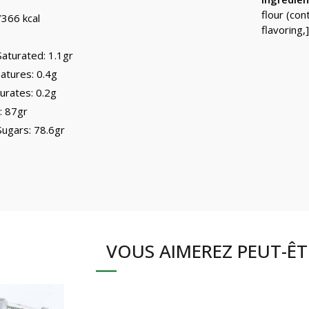
flour (con
/366 kcal
flavoring,
Saturated: 1.1gr
tures: 0.4g
urates: 0.2g
: 87gr
Sugars: 78.6gr
VOUS AIMEREZ PEUT-ÊT