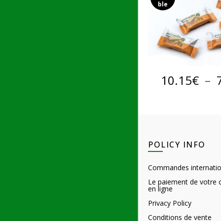
ble
QUICK 
10.15
€
–
POLICY INFO
Commandes internatio
Le paiement de votr
en ligne
Privacy Policy
Conditions de vente