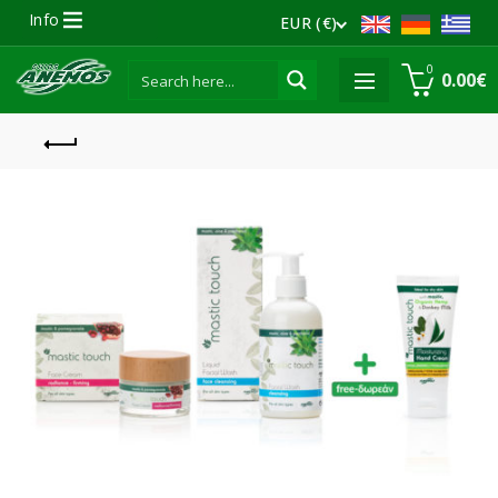
Info
EUR (€)
0
0.00
€