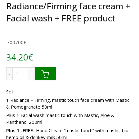
Radiance/Firming face cream +
Facial wash + FREE product
700700R
34.20
€
quantité de Radiance/Firming face cream + Facial wash + 
Set:
1 Radiance – Firming. mastic touch face cream with Mastic
& Pomegranate 50ml
Plus 1 Facial wash mastic touch with Mastic, Aloe &
Panthenol 200ml
Plus 1 -FREE-
Hand Cream “mastic touch” with mastic, bio
hemp oil & donkey milk 50ml