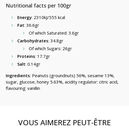
Nutritional facts per 100gr
Energy
: 2310kJ/555 kcal
Fat
: 36.6gr
Of which Saturated: 3.6gr
Carbohydrates
: 34.8gr
Of which Sugars: 26gr
Proteins
: 17.7gr
Salt
: 0.14gr
Ingredients
: Peanuts (groundnuts) 56%, sesame 13%,
sugar, glucose, honey 5.63%, acidity regulator: citric acid,
flavouring: vanillin
VOUS AIMEREZ PEUT-ÊTRE