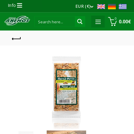
Info
EUR (€)
0
0.00
€