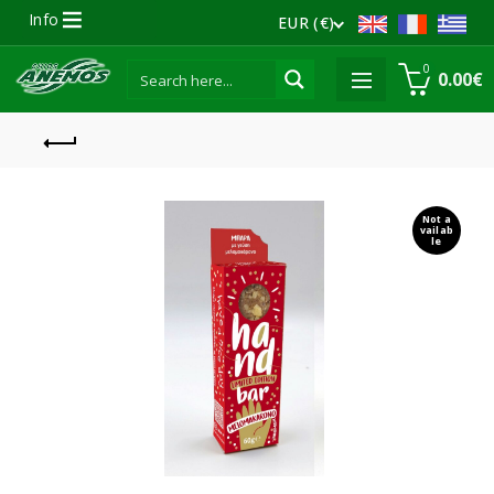
Info
EUR (€)
0
0.00
€
Not a
vailab
le