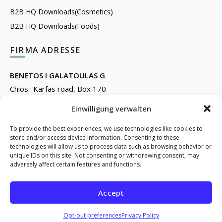
B2B HQ Downloads(Cosmetics)
B2B HQ Downloads(Foods)
FIRMA ADRESSE
BENETOS I GALATOULAS G
Chios- Karfas road, Box 170
Kontari, Chios 82132, Greece
Einwilligung verwalten
Phone: +30 22710 22666
Email:
info@e-anemos.gr
To provide the best experiences, we use technologies like cookies to
store and/or access device information. Consenting to these
facebook.com/mastic.gr
technologies will allow us to process data such as browsing behavior or
instagram.com/anemosmastic
unique IDs on this site. Not consenting or withdrawing consent, may
adversely affect certain features and functions.
Subscribe to newsletters
Accept
© 2026
ANEMOS
. All rights reserved
Opt-out preferences
Privacy Policy