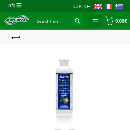
Info
EUR (€)
0
0.00
€