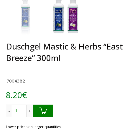
Duschgel Mastic & Herbs “East
Breeze“ 300ml
7004382
8.20
€
Duschgel Mastic & Herbs “East Breeze“ 300ml Menge
Lower prices on larger quantities