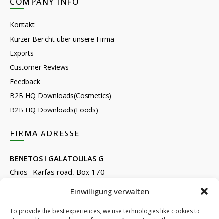
COMPANY INFO
Kontakt
Kurzer Bericht über unsere Firma
Exports
Customer Reviews
Feedback
B2B HQ Downloads(Cosmetics)
B2B HQ Downloads(Foods)
FIRMA ADRESSE
BENETOS I GALATOULAS G
Chios- Karfas road, Box 170
Kontari, Chios 82132, Greece
Einwilligung verwalten
Phone: +30 22710 22666
Email:
info@e-anemos.gr
To provide the best experiences, we use technologies like cookies to