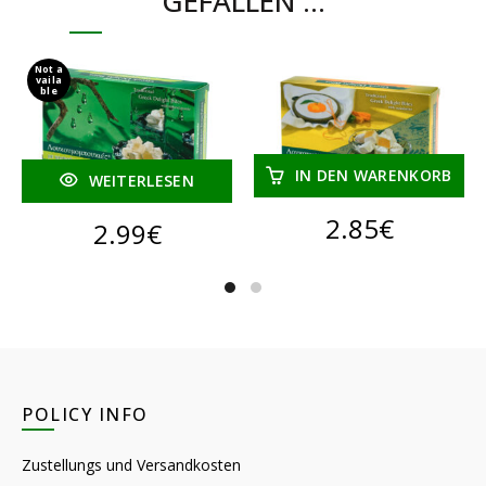
GEFALLEN …
Not a
vaila
ble
IN DEN WARENKORB
WEITERLESEN
2.85
€
2.99
€
POLICY INFO
Zustellungs und Versandkosten