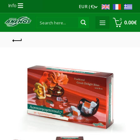
Info
EUR (€)
0
0.00
€