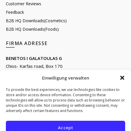
Customer Reviews
Feedback
B2B HQ Downloads(Cosmetics)
B2B HQ Downloads(Foods)
FIRMA ADRESSE
BENETOS I GALATOULAS G
Chios- Karfas road, Box 170
Kontari, Chios 82132, Greece
Einwilligung verwalten
Phone: +30 22710 22666
Email:
info@e-anemos.gr
To provide the best experiences, we use technologies like cookies to
store and/or access device information. Consenting to these
facebook.com/mastic.gr
technologies will allow us to process data such as browsing behavior or
instagram.com/anemosmastic
unique IDs on this site. Not consenting or withdrawing consent, may
adversely affect certain features and functions.
Subscribe to newsletters
Accept