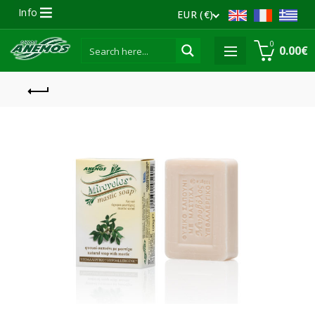
Info
EUR (€)
0
0.00
€