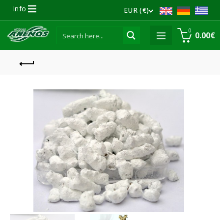
Info
EUR (€)
0
0.00
€