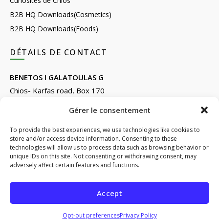
Curiosités de Chios
B2B HQ Downloads(Cosmetics)
B2B HQ Downloads(Foods)
DÉTAILS DE CONTACT
BENETOS I GALATOULAS G
Chios- Karfas road, Box 170
Kontari, Chios 82132, Greece
Gérer le consentement
Phone: +30 22710 22666
Email:
info@e-anemos.gr
To provide the best experiences, we use technologies like cookies to
store and/or access device information. Consenting to these
facebook.com/mastic.gr
technologies will allow us to process data such as browsing behavior or
instagram.com/anemosmastic
unique IDs on this site. Not consenting or withdrawing consent, may
adversely affect certain features and functions.
Subscribe to newsletters
Accept
© 2026
ANEMOS
. All rights reserved
Opt-out preferences
Privacy Policy