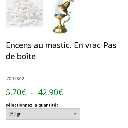
Encens au mastic. En vrac-Pas
de boîte
7001802
Plage
5.70
€
–
42.90
€
de
sélectionnez la quantité
prix :
5.70€