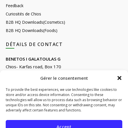
Feedback
Curiosités de Chios
B2B HQ Downloads(Cosmetics)
B2B HQ Downloads(Foods)
DÉTAILS DE CONTACT
BENETOS I GALATOULAS G
Chios- Karfas road, Box 170
Kontari, Chios 82132, Greece
Gérer le consentement
Phone: +30 22710 22666
Email:
info@e-anemos.gr
To provide the best experiences, we use technologies like cookies to
store and/or access device information. Consenting to these
facebook.com/mastic.gr
technologies will allow us to process data such as browsing behavior or
instagram.com/anemosmastic
unique IDs on this site. Not consenting or withdrawing consent, may
adversely affect certain features and functions.
Subscribe to newsletters
Accept