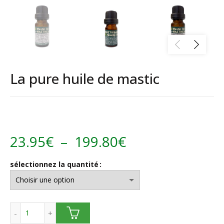
La pure huile de mastic
Plage
23.95
€
–
199.80
€
de
sélectionnez la quantité
prix :
23.95€
quantité de La pure huile de mastic