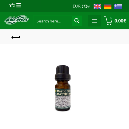
Info
EUR (€)
0
0.00
€