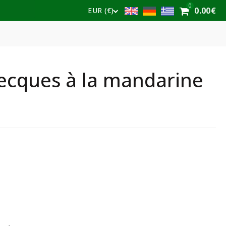
0
0.00
€
EUR (€)
cques à la mandarine
s à la mandarine 200g