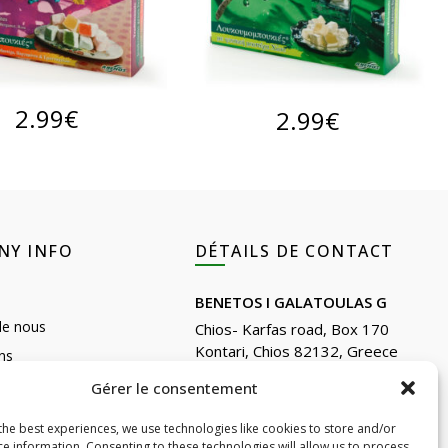
JOUTER AU PANIER
LIRE LA SUITE
2.99
€
2.99
€
NY INFO
DÉTAILS DE CONTACT
BENETOS I GALATOULAS G
de nous
Chios- Karfas road, Box 170
Kontari, Chios 82132, Greece
ns
Phone: +30 22710 22666
Reviews
Gérer le consentement
Email:
info@e-anemos.gr
the best experiences, we use technologies like cookies to store and/or
facebook.com/mastic.gr
 de Chios
ce information. Consenting to these technologies will allow us to process