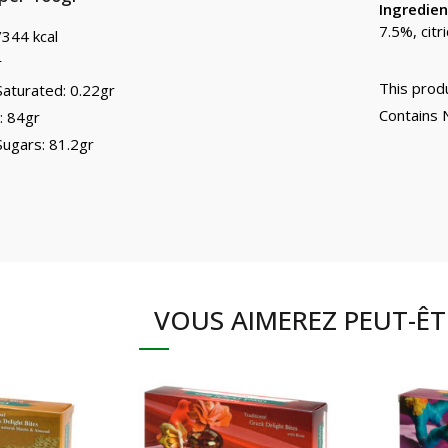
Ingredien
7.5%, citr
/344 kcal
r
This prod
Saturated: 0.22gr
Contains 
: 84gr
Sugars: 81.2gr
VOUS AIMEREZ PEUT-ÊT