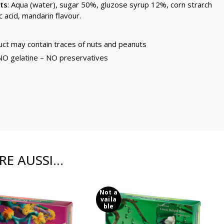
ts
: Aqua (water), sugar 50%, gluzose syrup 12%, corn strarch
ic acid, mandarin flavour.
uct may contain traces of nuts and peanuts
NO gelatine – NO preservatives
RE AUSSI…
Not a
vaila
ble