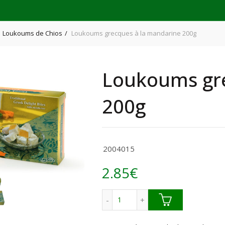
Loukoums de Chios
Loukoums grecques à la mandarine 200g
Loukoums gre
200g
2004015
2.85
€
quantité de Loukoums grecque