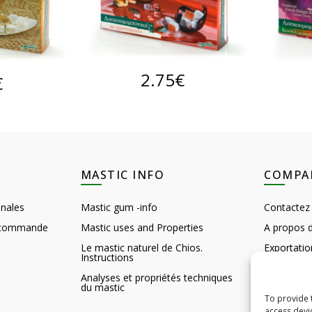
AJOUTER AU PANIER
2.75
€
A
 PANIER
€
MASTIC INFO
COMPA
nales
Mastic gum -info
Contactez
e commande
Mastic uses and Properties
A propos 
Le mastic naturel de Chios.
Exportatio
Instructions
Customer 
Analyses et propriétés techniques
du mastic
Feedback
To provide 
Curiosités
access devi