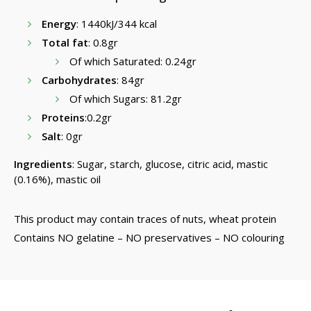
Energy
: 1440kJ/344 kcal
Total fat
: 0.8gr
Of which Saturated: 0.24gr
Carbohydrates
: 84gr
Of which Sugars: 81.2gr
Proteins
:0.2gr
Salt
: 0gr
Ingredients
: Sugar, starch, glucose, citric acid, mastic
(0.16%), mastic oil
This product may contain traces of nuts, wheat protein
Contains NO gelatine – NO preservatives – NO colouring