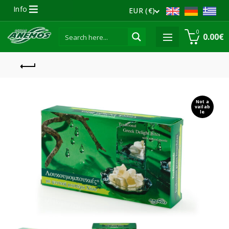
Info
EUR (€)
0
0.00
€
Not a
vailab
le