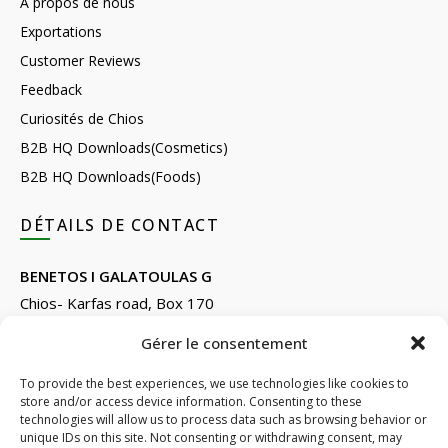
A propos de nous
Exportations
Customer Reviews
Feedback
Curiosités de Chios
B2B HQ Downloads(Cosmetics)
B2B HQ Downloads(Foods)
DÉTAILS DE CONTACT
BENETOS I GALATOULAS G
Chios- Karfas road, Box 170
Kontari, Chios 82132, Greece
Gérer le consentement
Phone: +30 22710 22666
Email:
info@e-anemos.gr
To provide the best experiences, we use technologies like cookies to
store and/or access device information. Consenting to these
facebook.com/mastic.gr
technologies will allow us to process data such as browsing behavior or
instagram.com/anemosmastic
unique IDs on this site. Not consenting or withdrawing consent, may