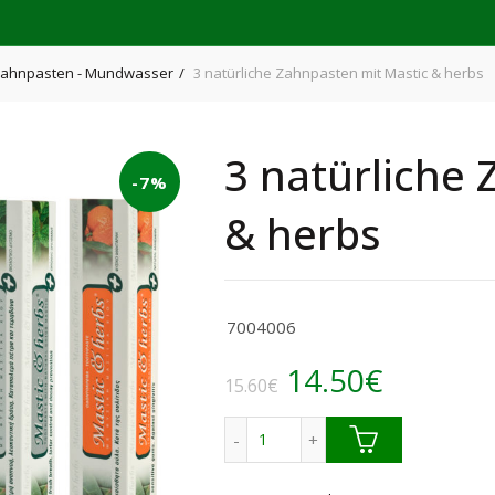
ahnpasten - Mundwasser
3 natürliche Zahnpasten mit Mastic & herbs
3 natürliche
-7%
& herbs
7004006
Ursprüngliche
Aktuell
14.50
€
15.60
€
Preis
Preis
3 natürliche Zahnpasten mit 
war:
ist: