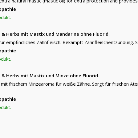
extra natural mastic (mastic oil) for extra protection and provide
opathie
odukt.
 & Herbs mit Mastix und Mandarine ohne Fluorid.
für empfindliches Zahnfleisch. Bekämpft Zahnfleischentzündung. S
opathie
odukt.
 & Herbs mit Mastix und Minze ohne Fluorid.
 mit frischem Minzearoma für weiße Zähne. Sorgt für frischen At
opathie
odukt.