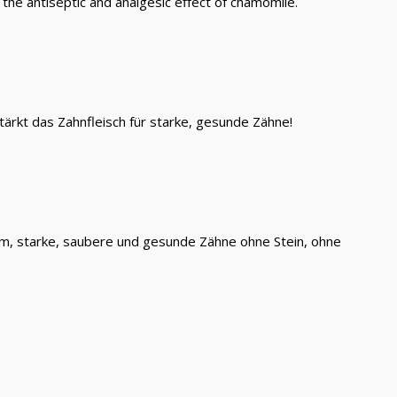
s the antiseptic and analgesic effect of chamomile.
tärkt das Zahnfleisch für starke, gesunde Zähne!
em, starke, saubere und gesunde Zähne ohne Stein, ohne