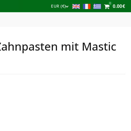
0
0.00
€
EUR (€)
 Zahnpasten mit Mastic
r
er
Mastic & herbs Menge