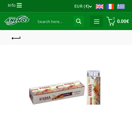
Info
EUR (€)
0
0.00
€