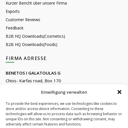
Kurzer Bericht über unsere Firma
Exports
Customer Reviews
Feedback
B2B HQ Downloads(Cosmetics)
B2B HQ Downloads(Foods)
FIRMA ADRESSE
BENETOS I GALATOULAS G
Chios- Karfas road, Box 170
Kontari, Chios 82132, Greece
Einwilligung verwalten
Phone: +30 22710 22666
Email:
info@e-anemos.gr
To provide the best experiences, we use technologies like cookies to
store and/or access device information. Consenting to these
facebook.com/mastic.gr
technologies will allow us to process data such as browsing behavior or
instagram.com/anemosmastic
unique IDs on this site. Not consenting or withdrawing consent, may
adversely affect certain features and functions.
Subscribe to newsletters