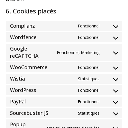
6. Cookies placés
Complianz
Fonctionnel
Consent
to
Wordfence
Fonctionnel
Consent
service
to
complianz
Google
service
Fonctionnel, Marketing
Consent
reCAPTCHA
wordfence
to
WooCommerce
service
Fonctionnel
Consent
google-
to
Wistia
Statistiques
recaptcha
Consent
service
to
woocommer
WordPress
Fonctionnel
Consent
service
to
wistia
PayPal
Fonctionnel
Consent
service
to
wordpress
Sourcebuster JS
Statistiques
Consent
service
to
paypal
Popup
service