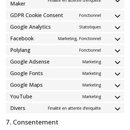
Finalité en attente d’enquête
Consent
Maker
sourcebuster
to
js
GDPR Cookie Consent
service
Fonctionnel
Consent
popup-
to
Google Analytics
Statistiques
maker
Consent
service
to
gdpr-
Facebook
Marketing, Fonctionnel
Consent
service
cookie-
to
google-
Polylang
consent
Fonctionnel
Consent
service
analytics
to
facebook
Google Adsense
Marketing
Consent
service
to
polylang
Google Fonts
Marketing
Consent
service
to
google-
Google Maps
Marketing
Consent
service
adsense
to
google-
YouTube
Marketing
Consent
service
fonts
to
google-
Divers
Finalité en attente d’enquête
Consent
service
maps
to
youtube
7. Consentement
service
divers