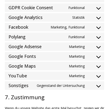
to
js
GDPR Cookie Consent
service
Funktional
Consent
popup-
to
Google Analytics
Statistik
maker
Consent
service
to
gdpr-
Facebook
Marketing, Funktional
Consent
service
cookie-
to
google-
Polylang
consent
Funktional
Consent
service
analytics
to
facebook
Google Adsense
Marketing
Consent
service
to
polylang
Google Fonts
Marketing
Consent
service
to
google-
Google Maps
Marketing
Consent
service
adsense
to
google-
YouTube
Marketing
Consent
service
fonts
to
google-
Sonstiges
Gegenstand der Untersuchung
Consent
service
maps
to
youtube
7. Zustimmung
service
sonstiges
Wenn du unsere Website das erste Mal besuchst, zeigen wir dir