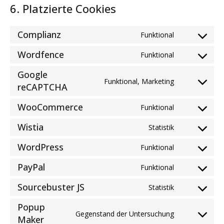
6. Platzierte Cookies
Complianz
Funktional
Consent
to
Wordfence
Funktional
Consent
service
to
complianz
Google
service
Funktional, Marketing
Consent
reCAPTCHA
wordfence
to
WooCommerce
service
Funktional
Consent
google-
to
Wistia
Statistik
recaptcha
Consent
service
to
woocommer
WordPress
Funktional
Consent
service
to
wistia
PayPal
Funktional
Consent
service
to
wordpress
Sourcebuster JS
Statistik
Consent
service
to
paypal
Popup
service
Gegenstand der Untersuchung
Consent
Maker
sourcebuster