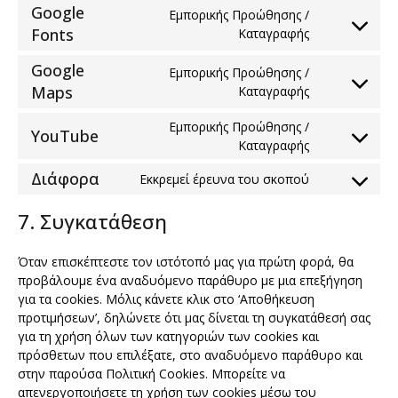
Google
service
Εμπορικής Προώθησης /
Consent
google-
Fonts
Καταγραφής
to
adsense
Google
service
Εμπορικής Προώθησης /
Consent
google-
Maps
Καταγραφής
to
fonts
Εμπορικής Προώθησης /
service
YouTube
Consent
Καταγραφής
google-
to
maps
Διάφορα
Εκκρεμεί έρευνα του σκοπού
service
Consent
youtube
to
7. Συγκατάθεση
service
Διάφορα
Όταν επισκέπτεστε τον ιστότοπό μας για πρώτη φορά, θα
προβάλουμε ένα αναδυόμενο παράθυρο με μια επεξήγηση
για τα cookies. Μόλις κάνετε κλικ στο ‘Αποθήκευση
προτιμήσεων’, δηλώνετε ότι μας δίνεται τη συγκατάθεσή σας
για τη χρήση όλων των κατηγοριών των cookies και
πρόσθετων που επιλέξατε, στο αναδυόμενο παράθυρο και
στην παρούσα Πολιτική Cookies. Μπορείτε να
απενεργοποιήσετε τη χρήση των cookies μέσω του