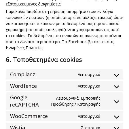
εξατομικευμένες διαφημίσεις.
Παρακαλώ διαβάστε τη δήλωση απορρήτου των εν λόγω
κοινωνικών δικτύων (η οποία μπορεί να αλλάζει τακτικά) ώστε
να κατανοήσετε τι κάνουν με τα δεδομένα σας (προσωπικού
χαρακτήρα) τα οποία επεξεργάζονται χρησιμοποιώντας αυτά
τα cookies. Τα δεδομένα που ανακτώνται ανωνυμοποιούνται
όσο το δυνατό περισσότερο. Το Facebook βρίσκεται στις
Ηνωμένες Πολιτείες.
6. Τοποθετημένα cookies
Complianz
Λειτουργικά
Consent
to
Wordfence
Λειτουργικά
Consent
service
to
complianz
Google
Λειτουργικά, Εμπορικής
service
Consent
reCAPTCHA
Προώθησης / Καταγραφής
wordfence
to
WooCommerce
service
Λειτουργικά
Consent
google-
to
Wistia
Στατιστικά
recaptcha