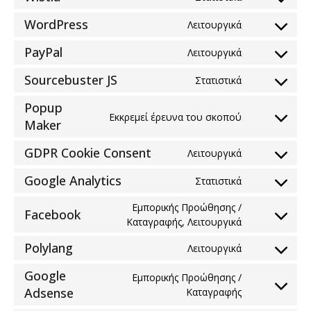
Consent
service
to
woocommer
WordPress
Λειτουργικά
Consent
service
to
wistia
PayPal
Λειτουργικά
Consent
service
to
wordpress
Sourcebuster JS
Στατιστικά
Consent
service
to
paypal
Popup
service
Εκκρεμεί έρευνα του σκοπού
Consent
Maker
sourcebuster
to
js
GDPR Cookie Consent
service
Λειτουργικά
Consent
popup-
to
Google Analytics
Στατιστικά
maker
Consent
service
to
gdpr-
Εμπορικής Προώθησης /
Facebook
service
cookie-
Consent
Καταγραφής, Λειτουργικά
google-
consent
to
Polylang
analytics
Λειτουργικά
service
Consent
facebook
to
Google
Εμπορικής Προώθησης /
service
Consent
Adsense
Καταγραφής
polylang
to