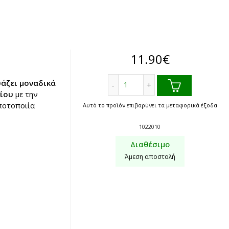
11.90
€
Λικέρ Μαστιχοκανέλα Κακίτ
άζει μοναδικά
Χίου
με την
 ποτοποιία
Αυτό το προϊόν επιβαρύνει τα μεταφορικά έξοδα
1022010
Διαθέσιμο
Άμεση αποστολή