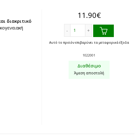
11.90
€
αι διακριτικό
Χιώτικο λικέρ με μαστίχα Χί
ικογενειακή
Αυτό το προϊόν επιβαρύνει τα μεταφορικά έξοδα
1022001
Διαθέσιμο
Άμεση αποστολή