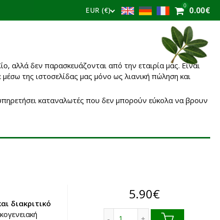
0
0.00
€
EUR (€)
ίο, αλλά δεν παρασκευάζονται από την εταιρία μας. Είναι
 μέσω της ιστοσελίδας μας
μόνο ως λιανική πώληση και
εξυπηρετήσει καταναλωτές που δεν μπορούν εύκολα να βρουν
5.90
€
αι διακριτικό
Χιώτικο λικέρ με μαστίχα Χί
ικογενειακή