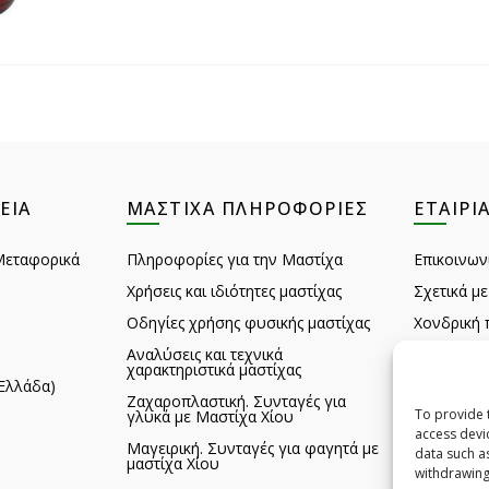
ΕΙΑ
ΜΑΣΤΊΧΑ ΠΛΗΡΟΦΟΡΊΕΣ
ΕΤΑΙΡΊ
Μεταφορικά
Πληροφορίες για την Μαστίχα
Επικοινων
Χρήσεις και ιδιότητες μαστίχας
Σχετικά με
Οδηγίες χρήσης φυσικής μαστίχας
Χονδρική 
Αναλύσεις και τεχνικά
Σχόλια πε
χαρακτηριστικά μαστίχας
Ελλάδα)
Feedback
Ζαχαροπλαστική. Συνταγές για
To provide 
γλυκά με Μαστίχα Χίου
Αξιοθέατα
access devi
Μαγειρική. Συνταγές για φαγητά με
B2B HQ D
data such a
μαστίχα Χίου
withdrawing
B2B HQ D