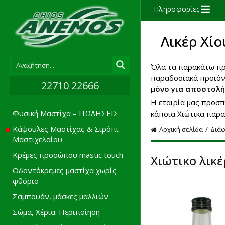
Πληροφορίες
Λικέρ Χίο
Όλα τα παρακάτω προ
παραδοσιακά προϊόντ
22710 22666
μόνο για αποστολή
Η εταιρία μας προσπ
Φυσική Μαστίχα – ΠΩΛΗΣΕΙΣ
κάποια Χιώτικα παρα
Κάψουλες Μαστίχας & Σιρόπι
Αρχική σελίδα
Διάφ
Μαστιχελαίου
Κρέμες προσώπου mastic touch
Χιώτικο λικ
Οδοντόκρεμες μαστίχα χωρίς
φθόριο
Σαμπουάν, μάσκες μαλλιών
Σώμα, Χέρια: Περιποίηση