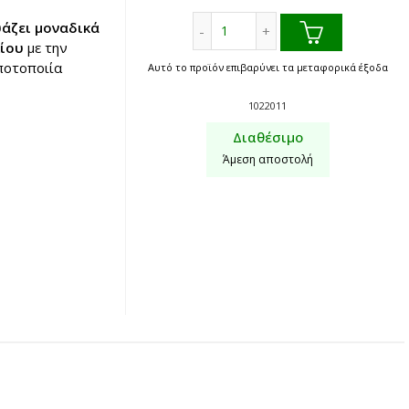
Λικέρ Μαστιχοκανέλα Κακίτσ
άζει μοναδικά
Χίου
με την
 ποτοποιία
Αυτό το προϊόν επιβαρύνει τα μεταφορικά έξοδα
1022011
Διαθέσιμο
Άμεση αποστολή