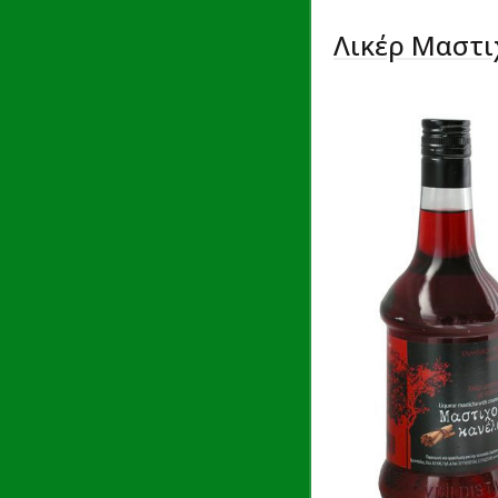
Λικέρ Μαστι