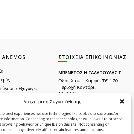
Α ANEMOS
ΣΤΟΙΧΕΊΑ ΕΠΙΚΟΙΝΩΝΊΑΣ
ία
ΜΠΕΝΕΤΟΣ Η ΓΑΛΑΤΟΥΛΑΣ Γ
 εμάς
Οδός Χίου – Καρφά, ΤΘ 170
Περιοχή Κοντάρι,
πώληση / Εξαγωγές
82132 Χίος.
λατών
Διαχείριση Συγκατάθεσης
Τηλ: +30 22710 22666
Email:
info@e-anemos.gr
the best experiences, we use technologies like cookies to store and/or
 της Χίου
facebook.com/mastic.gr
ce information. Consenting to these technologies will allow us to process
ownloads(Cosmetics)
instagram.com/anemosmastic
s browsing behavior or unique IDs on this site. Not consenting or
 consent, may adversely affect certain features and functions.
ownloads(Foods)
Εγγραφή στα newsletters