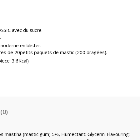
0€
e chewing-gum avec du sucre
SSIC avec du sucre.
80€
.
moderne en blister.
près de 20petits paquets de mastic (200 dragées).
iece: 3.6Kcal)
(0)
ios mastiha (mastic gum) 5%, Humectant: Glycerin. Flavouring: