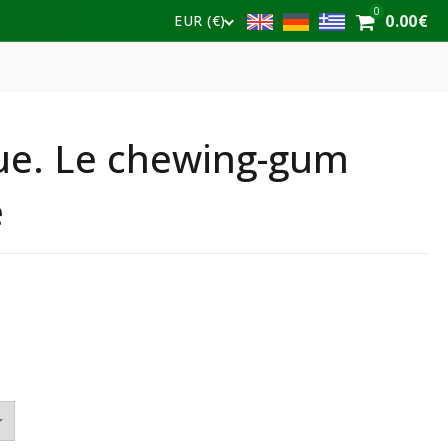
0
0.00
€
EUR (€)
ue. Le chewing-gum
e
ge
 :