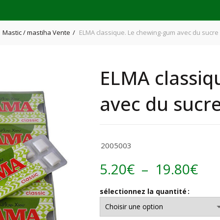
Mastic / mastiha Vente
ELMA classique. Le chewing-gum avec du sucre
ELMA classiq
avec du sucr
2005003
Pla
5.20
€
–
19.80
€
de
sélectionnez la quantité
prix