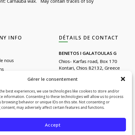
gent: Carnauba wax. May contain traces of soy
NY INFO
DÉTAILS DE CONTACT
BENETOS I GALATOULAS G
de nous
Chios- Karfas road, Box 170
Kontari, Chios 82132, Greece
ns
Phone: +30 22710 22666
Reviews
Gérer le consentement
Email:
info@e-anemos.gr
the best experiences, we use technologies like cookies to store and/or
facebook.com/mastic.gr
 de Chios
ce information. Consenting to these technologies will allow us to process
instagram.com/anemosmastic
s browsing behavior or unique IDs on this site. Not consenting or
ownloads(Cosmetics)
 consent, may adversely affect certain features and functions.
Subscribe to newsletters
ownloads(Foods)
Accept