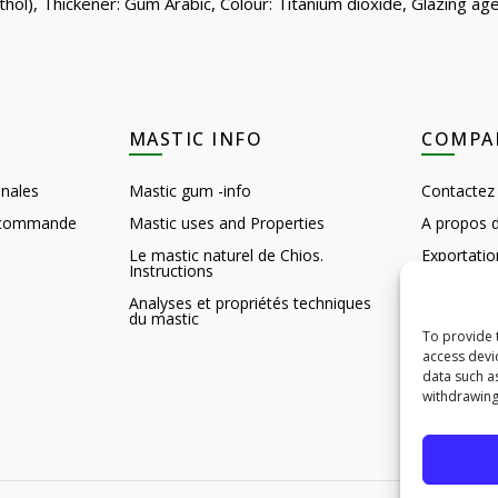
thol), Thickener: Gum Arabic, Colour: Titanium dioxide, Glazing a
MASTIC INFO
COMPA
nales
Mastic gum -info
Contactez
e commande
Mastic uses and Properties
A propos 
Le mastic naturel de Chios.
Exportatio
Instructions
Customer 
Analyses et propriétés techniques
du mastic
Feedback
To provide 
Curiosités
access devi
data such a
B2B HQ D
withdrawing
B2B HQ D