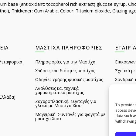
Gum base (antioxidant: tocopherol rich extract) glucose syrup, Ch
thol), Thickener: Gum Arabic, Colour: Titanium dioxide, Glazing a
ΕΙΑ
ΜΑΣΤΊΧΑ ΠΛΗΡΟΦΟΡΊΕΣ
ΕΤΑΙΡΊ
Μεταφορικά
Πληροφορίες για την Μαστίχα
Επικοινων
Χρήσεις και ιδιότητες μαστίχας
Σχετικά με
Οδηγίες χρήσης φυσικής μαστίχας
Χονδρική 
Αναλύσεις και τεχνικά
Σχόλια πε
χαρακτηριστικά μαστίχας
Ελλάδα)
Feedback
Ζαχαροπλαστική. Συνταγές για
To provide 
γλυκά με Μαστίχα Χίου
Αξιοθέατα
access devi
Μαγειρική. Συνταγές για φαγητά με
B2B HQ D
data such a
μαστίχα Χίου
withdrawing
B2B HQ D