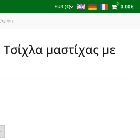
0
0.00
€
EUR (€)
 ζάχαρη
. Τσίχλα μαστίχας με
e
e:
€