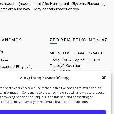
ios mastiha (mastic gum) 5%, Humectant: Glycerin. Flavouring:
gent: Carnauba wax. May contain traces of soy
Α ANEMOS
ΣΤΟΙΧΕΊΑ ΕΠΙΚΟΙΝΩΝΊΑΣ
ία
ΜΠΕΝΕΤΟΣ Η ΓΑΛΑΤΟΥΛΑΣ Γ
 εμάς
Οδός Χίου – Καρφά, ΤΘ 170
Περιοχή Κοντάρι,
πώληση / Εξαγωγές
82132 Χίος.
λατών
Διαχείριση Συγκατάθεσης
Τηλ: +30 22710 22666
Email:
info@e-anemos.gr
the best experiences, we use technologies like cookies to store and/or
 της Χίου
facebook.com/mastic.gr
ce information. Consenting to these technologies will allow us to process
ownloads(Cosmetics)
instagram.com/anemosmastic
s browsing behavior or unique IDs on this site. Not consenting or
 consent, may adversely affect certain features and functions.
ownloads(Foods)
Εγγραφή στα newsletters