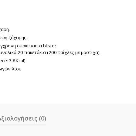
ough
ς με ζάχαρη ποσότητα
0€
χαρη.
λυψη ζάχαρης.
γχρονη συσκευασία blister.
υνολικά 20 πακετάκια (200 τσίχλες με μαστίχα).
ece: 3.6Kcal)
ωγών Χίου
Αξιολογήσεις (0)