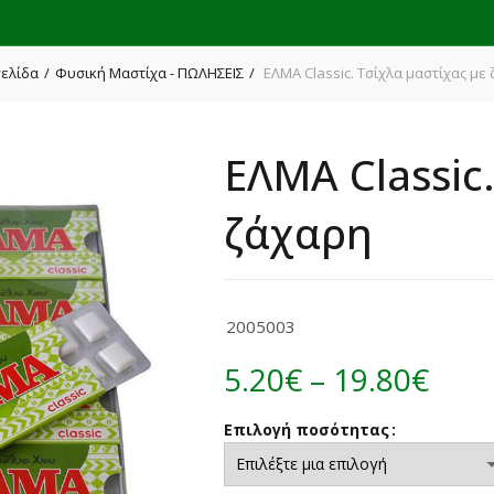
σελίδα
Φυσική Μαστίχα - ΠΩΛΗΣΕΙΣ
ΕΛΜΑ Classic. Τσίχλα μαστίχας με
ΕΛΜΑ Classic
ζάχαρη
2005003
Pric
5.20
€
–
19.80
€
rang
Επιλογή ποσότητας
5.20