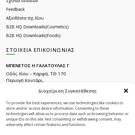
Σχόλια πελατών
Feedback
Αξιοθέατα της Χίου
B2B HQ Downloads(Cosmetics)
B2B HQ Downloads(Foods)
ΣΤΟΙΧΕΊΑ ΕΠΙΚΟΙΝΩΝΊΑΣ
ΜΠΕΝΕΤΟΣ Η ΓΑΛΑΤΟΥΛΑΣ Γ
Οδός Χίου – Καρφά, ΤΘ 170
Περιοχή Κοντάρι,
82132 Χίος.
Διαχείριση Συγκατάθεσης
Τηλ: +30 22710 22666
Email:
info@e-anemos.gr
To provide the best experiences, we use technologies like cookies to
store and/or access device information. Consenting to these
facebook.com/mastic.gr
technologies will allow us to process data such as browsing behavior or
instagram.com/anemosmastic
unique IDs on this site. Not consenting or withdrawing consent, may
adversely affect certain features and functions.
Εγγραφή στα newsletters