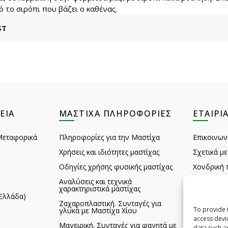
ό το σιρόπι που βάζει ο καθένας.
ST
ΕΙΑ
ΜΑΣΤΊΧΑ ΠΛΗΡΟΦΟΡΊΕΣ
ΕΤΑΙΡΊ
Μεταφορικά
Πληροφορίες για την Μαστίχα
Επικοινων
Χρήσεις και ιδιότητες μαστίχας
Σχετικά με
Οδηγίες χρήσης φυσικής μαστίχας
Χονδρική 
Αναλύσεις και τεχνικά
Σχόλια πε
χαρακτηριστικά μαστίχας
Ελλάδα)
Feedback
Ζαχαροπλαστική. Συνταγές για
To provide 
γλυκά με Μαστίχα Χίου
Αξιοθέατα
access devi
Μαγειρική. Συνταγές για φαγητά με
B2B HQ D
data such a