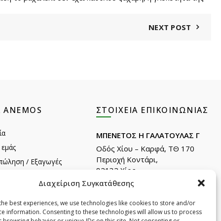
NEXT POST
Α ANEMOS
ΣΤΟΙΧΕΊΑ ΕΠΙΚΟΙΝΩΝΊΑΣ
ία
ΜΠΕΝΕΤΟΣ Η ΓΑΛΑΤΟΥΛΑΣ Γ
 εμάς
Οδός Χίου – Καρφά, ΤΘ 170
Περιοχή Κοντάρι,
πώληση / Εξαγωγές
82132 Χίος.
λατών
Διαχείριση Συγκατάθεσης
Τηλ: +30 22710 22666
Email:
info@e-anemos.gr
the best experiences, we use technologies like cookies to store and/or
 της Χίου
facebook.com/mastic.gr
ce information. Consenting to these technologies will allow us to process
ownloads(Cosmetics)
s browsing behavior or unique IDs on this site. Not consenting or