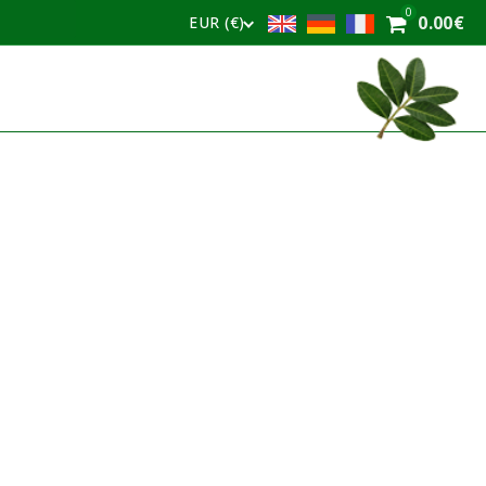
0
0.00
€
EUR (€)