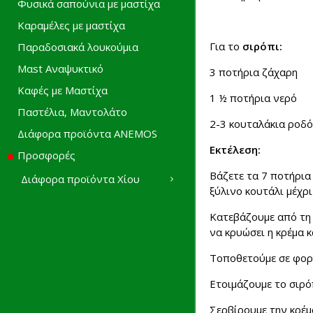
Φυσικά σαπούνια με μαστίχα
Καραμέλες με μαστίχα
Για το
σιρόπι
:
Παραδοσιακά λουκούμια
Mαst Αναψυκτικό
3 ποτήρια ζάχαρη
Καφές με Μαστίχα
1 ½ ποτήρια νερό
Παστέλια, Μαντολάτο
2-3 κουταλάκια ροδ
Διάφορα προϊόντα ANEMOS
Εκτέλεση:
Προσφορές
Βάζετε τα 7 ποτήρια
Διάφορα προϊόντα Χίου
ξύλινο κουτάλι μέχρι
Κατεβάζουμε από τη 
να κρυώσει η κρέμα κ
Τοποθετούμε σε φορμ
Ετοιμάζουμε το σιρόπ
Σερβίρουμε την κρέμα