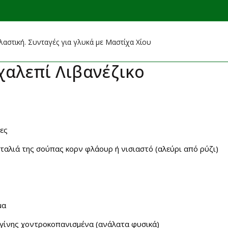
αστική. Συνταγές για γλυκά με Μαστίχα Χίου
αλεπί Λιβανέζικο
ες
υταλιά της σούπας κορν φλάουρ ή νισιαστό (αλεύρι από ρύζι)
μα
ιγίνης χοντροκοπανισμένα (ανάλατα φυσικά)