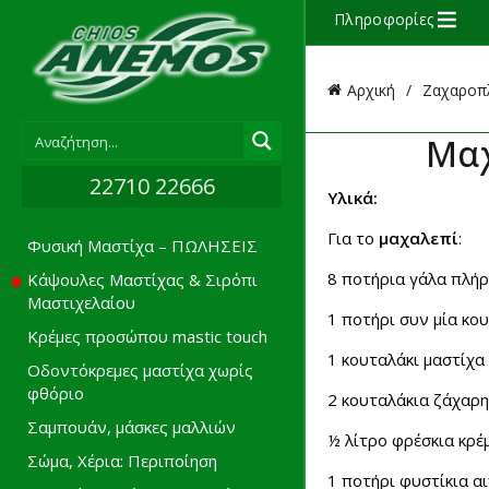
Πληροφορίες
Αρχική
Ζαχαροπλ
Μαχ
22710 22666
Υλικά:
Για το
μαχαλεπί
:
Φυσική Μαστίχα – ΠΩΛΗΣΕΙΣ
8 ποτήρια γάλα πλήρ
Κάψουλες Μαστίχας & Σιρόπι
Μαστιχελαίου
1 ποτήρι συν μία κο
Κρέμες προσώπου mastic touch
1 κουταλάκι μαστίχα
Οδοντόκρεμες μαστίχα χωρίς
φθόριο
2 κουταλάκια ζάχαρη
Σαμπουάν, μάσκες μαλλιών
½ λίτρο φρέσκια κρέ
Σώμα, Χέρια: Περιποίηση
1 ποτήρι φυστίκια α