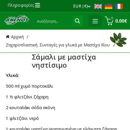
Πληροφορίες
EUR (€)
0
0.00
€
Αρχική
Ζαχαροπλαστική. Συνταγές για γλυκά με Μαστίχα Χίου
Σάμαλι με μαστίχα
νηστίσιμο
Υλικά:
500 ml χυμό πορτοκάλι
1 ½ φλιτζάνι ζάχαρη
2 κουταλάκι σόδα σκόνη
1 φλιτζάνι νερό
1 κουταλάκι μαστίχα (κοπανισμένη με ελάχιστη ζάχαρη,