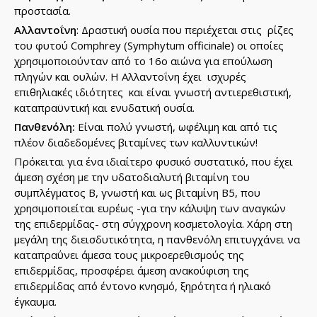
προστασία.
Αλλαντοΐνη
: Δραστική ουσία που περιέχεται στις ρίζες
του φυτού Comphrey (Symphytum officinale) οι οποίες
χρησιμοποιούνταν από το 16ο αιώνα για επούλωση
πληγών και ουλών. Η Αλλαντοΐνη έχει ισχυρές
επιθηλιακές ιδιότητες και είναι γνωστή αντιερεθιστική,
καταπραϋντική και ενυδατική ουσία.
Πανθενόλη:
Είναι πολύ γνωστή, ωφέλιμη και από τις
πλέον διαδεδομένες βιταμίνες των καλλυντικών!
Πρόκειται για ένα ιδιαίτερο φυσικό συστατικό, που έχει
άμεση σχέση με την υδατοδιαλυτή βιταμίνη του
συμπλέγματος Β, γνωστή και ως βιταμίνη Β5, που
χρησιμοποιείται ευρέως -για την κάλυψη των αναγκών
της επιδερμίδας- στη σύγχρονη κοσμετολογία. Χάρη στη
μεγάλη της διεισδυτικότητα, η πανθενόλη επιτυγχάνει να
καταπραΰνει άμεσα τους μικροερεθισμούς της
επιδερμίδας, προσφέρει άμεση ανακούφιση της
επιδερμίδας από έντονο κνησμό, ξηρότητα ή ηλιακό
έγκαυμα.