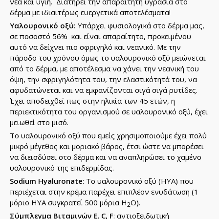
νέα και υγιή. Διατηρεί την απαραίτητη υγρασία στο
δέρμα με ιδιαιτέρως ευεργετικά αποτελέσματα!
Yαλουρονικό οξύ:
Υπάρχει φυσιολογικά στο δέρμα μας,
σε ποσοστό 56% και είναι απαραίτητο, προκειμένου
αυτό να δείχνει πιο σφριγηλό και νεανικό. Με την
πάροδο του χρόνου όμως το υαλουρονικό οξύ μειώνεται
από το δέρμα, με αποτέλεσμα να χάνει την νεανική του
όψη, την σφριγηλότητα του, την ελαστικότητά του, να
αφυδατώνεται και να εμφανίζονται σιγά σιγά ρυτίδες.
Έχει αποδειχθεί πως στην ηλικία των 45 ετών, η
περιεκτικότητα του οργανισμού σε υαλουρονικό οξύ, έχει
μειωθεί στο μισό.
Το υαλουρονικό οξύ που εμείς χρησιμοποιούμε έχει πολύ
μικρό μέγεθος και μοριακό βάρος, έτσι ώστε να μπορέσει
να διεισδύσει στο δέρμα και να αναπληρώσει το χαμένο
υαλουρονικό της επιδερμίδας.
Sodium Hyaluronate
: Το υαλουρονικό οξύ (ΗΥΑ) που
περιέχεται στην κρέμα παρέχει επιπλέον ενυδάτωση (1
μόριο ΗΥΑ συγκρατεί 500 μόρια Η
Ο).
2
Σύμπλεγμα Βιταμινών E, C, F
: αντιοξειδωτική