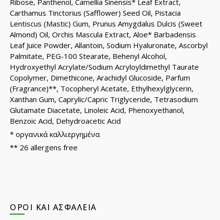
Ribose, Panthenol, Camellia Sinensis* Leaf Extract,
Carthamus Tinctorius (Safflower) Seed Oil, Pistacia
Lentiscus (Mastic) Gum, Prunus Amygdalus Dulcis (Sweet
Almond) Oil, Orchis Mascula Extract, Aloe* Barbadensis
Leaf Juice Powder, Allantoin, Sodium Hyaluronate, Ascorbyl
Palmitate, PEG-100 Stearate, Behenyl Alcohol,
Hydroxyethyl Acrylate/Sodium Acryloyldimethyl Taurate
Copolymer, Dimethicone, Arachidyl Glucoside, Parfum
(Fragrance)**, Tocopheryl Acetate, Ethylhexylglycerin,
Xanthan Gum, Caprylic/Capric Triglyceride, Tetrasodium
Glutamate Diacetate, Linoleic Acid, Phenoxyethanol,
Benzoic Acid, Dehydroacetic Acid
* οργανικά καλλιεργημένα
** 26 allergens free
ΌΡΟΙ ΚΑΙ ΑΣΦΆΛΕΙΑ