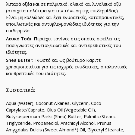
λιπαρά οξέα και σε παλμιτικό, ολεϊκό και λινολεϊκό οξύ
(στοιχεία πολύτιμα για την τόνωση της επιδερμίδας).
Είναι μη κολλώδες και έχει ενυδατικές, καταπραϋντικές,
επουλωτικές και αντιφλεγμονώδεις ιδιότητες για την
επιδερμίδα.
Λευκό Τσάι
: Περιέχει τανίνες στις οποίες οφείλει τις
πασίγνωστες αντιοξειδωτικές και αντιερεθιστικές του
ιδιότητες.
Shea Butter
: Γνωστό και ως βούτυρο Καριτέ
χρησιμοποιείται για τις ισχυρές ενυδατικές, απαλυντικές
και θρεπτικές του ιδιότητες.
Συστατικά:
Aqua (Water), Coconut Alkanes, Glycerin, Coco-
Caprylate/Caprate, Olus Oil (Vegetable Oil),
Butyrospermum Parkii (Shea) Butter, Palmitic/Stearic
Triglyceride, Propanediol, Arachidyl Alcohol, Prunus
Amygdalus Dulcis (Sweet Almond*) Oil, Glyceryl Stearate,