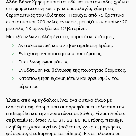
Αλόη Βέρα
: Χρησιμοποιείται εδώ και εκατοντάδες χρόνια
στη φαρμακευτική και την κοσμετολογία, χάρη στις
θεραπευτικές του ιδιότητες. Περιέχει από 75 θρεπτικά
συστατικά και 200 άλλες ενώσεις, μεταξύ των οποίων 20
μέταλλα, 18 αμινοξέα και 12 βιταμίνες.
Μεταξύ άλλων η Αλόη έχει τις παρακάτω ιδιότητες:
Αντιοξειδωτική και αντιβακτηριδιακή δράση,
Ενίσχυση ανοσοποιητικού συστήματος,
Επούλωση εγκαυμάτων,
Ενυδάτωση και βελτίωση της ποιότητας δέρματος,
Καταπολέμηση εξανθημάτων και ερεθισμών του
δέρματος.
Έλαια από Αμύγδαλο
: Είναι ένα φυτικό έλαιο με
ελαφριά υφή, άοσμο που απορροφάται εύκολα από την
επιδερμίδα και την ενυδατώνει σε βάθος. Είναι πλούσιο
σε βιταμίνες, όπως Α, Ε, Β1, Β2, Β6, Κ. Επίσης, περιέχει
πληθώρα ιχνοστοιχείων (ασβέστιο, χλώριο, μαγνήσιο,
φώσφορο, ψευδάργυρο και σίδηρο). Είναι πλούσιο σε