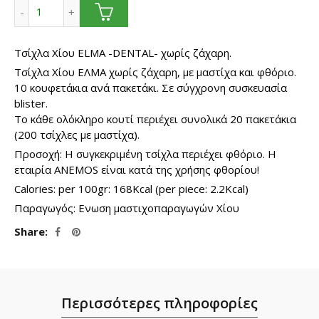
ΕΛΜΑ Dental. Οδοντότσιχλα μαστίχας χωρίς ζάχαρη ποσό
19.80€
Τσίχλα Χίου ELMA -DENTAL- χωρίς ζάχαρη.
Τσίχλα Χίου ΕΛΜΑ χωρίς ζάχαρη, με μαστίχα και φθόριο.
10 κουφετάκια ανά πακετάκι. Σε σύγχρονη συσκευασία
blister.
Το κάθε ολόκληρο κουτί περιέχει συνολικά 20 πακετάκια
(200 τσίχλες με μαστίχα).
Προσοχή: Η συγκεκριμένη τσίχλα περιέχει φθόριο. Η
εταιρία ANEMOS είναι κατά της χρήσης φθορίου!
Calories: per 100gr: 168Kcal (per piece: 2.2Kcal)
Παραγωγός: Ενωση μαστιχοπαραγωγών Χίου
Share
Περισσότερες πληροφορίες