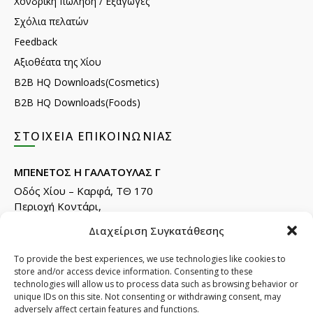
Χονδρική πώληση / Εξαγωγές
Σχόλια πελατών
Feedback
Αξιοθέατα της Χίου
B2B HQ Downloads(Cosmetics)
B2B HQ Downloads(Foods)
ΣΤΟΙΧΕΊΑ ΕΠΙΚΟΙΝΩΝΊΑΣ
ΜΠΕΝΕΤΟΣ Η ΓΑΛΑΤΟΥΛΑΣ Γ
Οδός Χίου – Καρφά, ΤΘ 170
Περιοχή Κοντάρι,
82132 Χίος.
Διαχείριση Συγκατάθεσης
Τηλ: +30 22710 22666
Email:
info@e-anemos.gr
To provide the best experiences, we use technologies like cookies to
store and/or access device information. Consenting to these
facebook.com/mastic.gr
technologies will allow us to process data such as browsing behavior or
instagram.com/anemosmastic
unique IDs on this site. Not consenting or withdrawing consent, may
adversely affect certain features and functions.
Εγγραφή στα newsletters