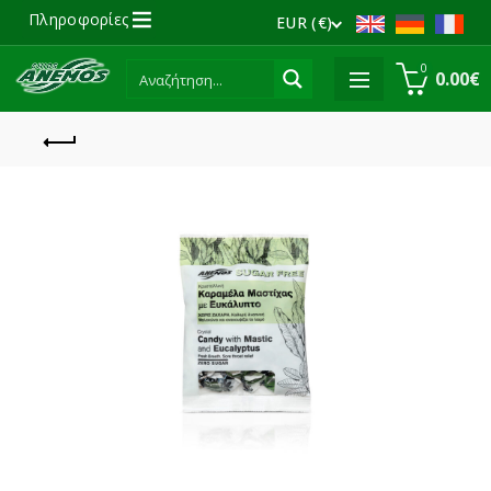
Πληροφορίες
EUR (€)
0
0.00
€