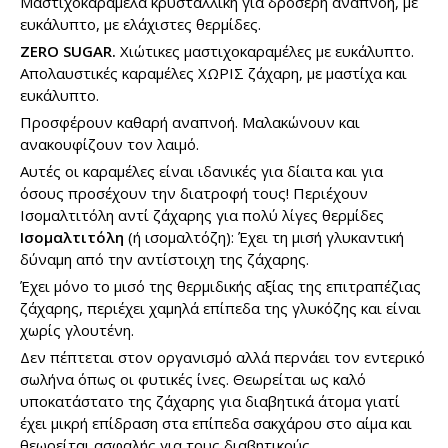
Μαστιχοκαραμέλα κρυσταλλική για δροσερή αναπνοή, με
ευκάλυπτο, με ελάχιστες θερμίδες.
ZERO SUGAR.
Χιώτικες μαστιχοκαραμέλες με ευκάλυπτο.
Απολαυστικές καραμέλες ΧΩΡΙΣ ζάχαρη, με μαστίχα και
ευκάλυπτο.
Προσφέρουν καθαρή αναπνοή. Μαλακώνουν και
ανακουφίζουν τον λαιμό.
Αυτές οι καραμέλες είναι ιδανικές για δίαιτα και για
όσους προσέχουν την διατροφή τους! Περιέχουν
Ισομαλτιτόλη αντί ζάχαρης για πολύ λίγες θερμίδες
Ισομαλτιτόλη
(ή ισομαλτόζη): Έχει τη μισή γλυκαντική
δύναμη από την αντίστοιχη της ζάχαρης.
Έχει μόνο το μισό της θερμιδικής αξίας της επιτραπέζιας
ζάχαρης, περιέχει χαμηλά επίπεδα της γλυκόζης και είναι
χωρίς γλουτένη.
Δεν πέπτεται στον οργανισμό αλλά περνάει τον εντερικό
σωλήνα όπως οι φυτικές ίνες. Θεωρείται ως καλό
υποκατάστατο της ζάχαρης για διαβητικά άτομα γιατί
έχει μικρή επίδραση στα επίπεδα σακχάρου στο αίμα και
θεωρείται ασφαλής για τους διαβητικούς.