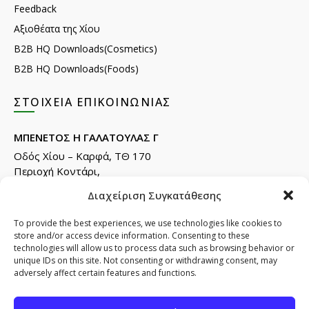
Feedback
Αξιοθέατα της Χίου
B2B HQ Downloads(Cosmetics)
B2B HQ Downloads(Foods)
ΣΤΟΙΧΕΊΑ ΕΠΙΚΟΙΝΩΝΊΑΣ
ΜΠΕΝΕΤΟΣ Η ΓΑΛΑΤΟΥΛΑΣ Γ
Οδός Χίου – Καρφά, ΤΘ 170
Περιοχή Κοντάρι,
82132 Χίος.
Διαχείριση Συγκατάθεσης
Τηλ: +30 22710 22666
Email:
info@e-anemos.gr
To provide the best experiences, we use technologies like cookies to
store and/or access device information. Consenting to these
facebook.com/mastic.gr
technologies will allow us to process data such as browsing behavior or
instagram.com/anemosmastic
unique IDs on this site. Not consenting or withdrawing consent, may
adversely affect certain features and functions.
Εγγραφή στα newsletters