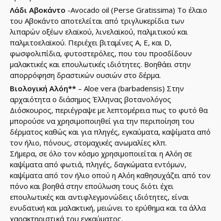
Λάδι Αβοκάντο
-Avocado oil (Perse Gratissima) Το έλαιο
του Αβοκάντο αποτελείται από τριγλυκερίδια των
λιπαρών οξέων ελαϊκού, λινελαϊκού, παλμιτικού και
παλμιτοελαϊκού. Περιέχει βιταμίνες Α, Ε, και D,
φωσφολιπίδια, φυτοστερόλες, που του προσδίδουν
μαλακτικές και επουλωτικές ιδιότητες. Βοηθάει στην
απορρόφηση δραστικών ουσιών στο δέρμα.
Βιολογική Αλόη**
– Aloe vera (barbadensis) Στην
αρχαιότητα ο διάσημος Έλληνας βοτανολόγος
Διόσκουρος, περιέγραψε με λεπτομέρεια πως το φυτό θα
μπορούσε να χρησιμοποιηθεί για την περιποίηση του
δέρματος καθώς και για πληγές, εγκαύματα, καψίματα από
τον ήλιο, πόνους, στομαχικές ανωμαλίες κλπ.
Σήμερα, σε όλο τον κόσμο χρησιμοποιείται η Αλόη σε
καψίματα από φωτιά, πληγές, δαγκώματα εντόμων,
καψίματα από τον ήλιο οπού η Αλόη καθησυχάζει από τον
πόνο και βοηθά στην επούλωση τους διότι έχει
επουλωτικές και αντιφλεγμονώδεις ιδιότητες, είναι
ενυδατική και μαλακτική, μειώνει το ερύθημα και τα άλλα
χαρακτηριστικά του εγκαύματος.