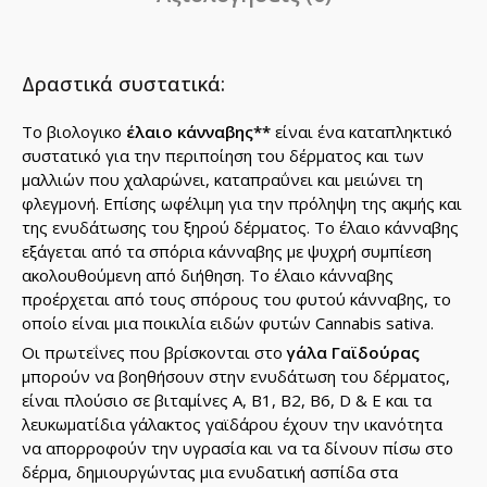
Δραστικά συστατικά:
Το βιολογικο
έλαιο κάνναβης**
είναι ένα καταπληκτικό
συστατικό για την περιποίηση του δέρματος και των
μαλλιών που χαλαρώνει, καταπραΰνει και μειώνει τη
φλεγμονή. Επίσης ωφέλιμη για την πρόληψη της ακμής και
της ενυδάτωσης του ξηρού δέρματος. Το έλαιο κάνναβης
εξάγεται από τα σπόρια κάνναβης με ψυχρή συμπίεση
ακολουθούμενη από διήθηση. Το έλαιο κάνναβης
προέρχεται από τους σπόρους του φυτού κάνναβης, το
οποίο είναι μια ποικιλία ειδών φυτών Cannabis sativa.
Οι πρωτεΐνες που βρίσκονται στο
γάλα Γαϊδούρας
μπορούν να βοηθήσουν στην ενυδάτωση του δέρματος,
είναι πλούσιο σε βιταμίνες Α, Β1, Β2, Β6, D & E και τα
λευκωματίδια γάλακτος γαϊδάρου έχουν την ικανότητα
να απορροφούν την υγρασία και να τα δίνουν πίσω στο
δέρμα, δημιουργώντας μια ενυδατική ασπίδα στα