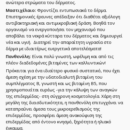
ανώτερα στρώματα του δέρματος.
Μαστιχέλαιο:
Φροντίζει εντυπωσιακά το δέρμα.
Επιστημονικές έρευνες απέδειξαν ότι διαθέτει αξιόλογη
αντιβακτηριακή και αντιμικροβιακή δράση. Βοηθά τον
οργανισμό να ενεργοποιήσει τον μηχανισμό που
αποβάλει τα νεκρά κύτταρα του δέρματος και δημιουργεί
νέα και υγιή. Διατηρεί την απαραίτητη υγρασία στο
δέρμα με ιδιαιτέρως ευεργετικά αποτελέσματα!
Πανθενόλη:
Είναι πολύ γνωστή, ωφέλιμη και από τις
πλέον διαδεδομένες βιταμίνες των καλλυντικών!
Πρόκειται για ένα ιδιαίτερο φυσικό συστατικό, που έχει
άμεση σχέση με την υδατοδιαλυτή βιταμίνη του
συμπλέγματος Β, γνωστή και ως βιταμίνη Β5, που
χρησιμοποιείται ευρέως -για την κάλυψη των αναγκών
της επιδερμίδας- στη σύγχρονη κοσμετολογία. Χάρη στη
μεγάλη της διεισδυτικότητα, η πανθενόλη επιτυγχάνει να
καταπραΰνει άμεσα τους μικροερεθισμούς της
επιδερμίδας, προσφέρει άμεση ανακούφιση της
επιδερμίδας από έντονο κνησμό, ξηρότητα ή ηλιακό
έγκαυμα.