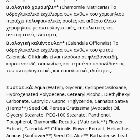
Βιολογικό χαμομήλι**
(Chamomile Matricaria) Το
υδρογλυκολικό εκχύλισμα των ανθών του χαμομηλιού
περιέχει πολυφαινολικές ουσίες και αιθέριο έλαιο
χαμομηλιού με αντιφλογιστικές, επουλωτικές και
αντισηπτικές ιδιότητες.
Βιολογική καλέντουλα**
(Calendula Officinalis) Το
υδρογλυκολικό εκχύλισμα των ανθών του φυτού
Calendula Officinalis είναι πλούσιο σε φλαβονοειδή,
καροτινοειδή, σαπωνίνες και τερπένια προσδίδοντας
του αντιφλογιστικές και επουλωτικές ιδιότητες.
Συστατικά:
Aqua (Water), Glycerin, Cyclopentasiloxane,
Hydrogenated Polydecene, Cetearyl Alcohol, Diethylhexyl
Carbonate, Caprylic / Capric Triglyceride, Cannabis Sativa
(Hemp**) Seed Oil, Persea Gratissima (Avocado) Oil,
Glyceryl Stearate, PEG-100 Stearate, Panthenol,
Tocopherol, Chamomilla Recutita (Matricaria**) Flower
Extract, Calendula** Officinalis Flower Extract, Helianthus
Annuus (Sunflower**) Seed Oil, Aloe** Barbadensis Leaf