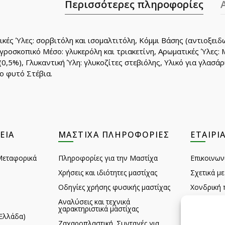
Περισσότερες πληροφορίες
κές Ύλες: σορβιτόλη και ισομαλτιτόλη, Κόμμι Βάσης (αντιοξειδ
Υγροσκοπικό Μέσο: γλυκερόλη και τριακετίνη, Αρωματικές Ύλες: 
(0,5%), Γλυκαντική Ύλη: γλυκοζίτες στεβιόλης, Υλικό για γλασά
ο φυτό Στέβια.
ΕΙΑ
ΜΑΣΤΊΧΑ ΠΛΗΡΟΦΟΡΊΕΣ
ΕΤΑΙΡΊ
Μεταφορικά
Πληροφορίες για την Μαστίχα
Επικοινων
Χρήσεις και ιδιότητες μαστίχας
Σχετικά με
Οδηγίες χρήσης φυσικής μαστίχας
Χονδρική 
Αναλύσεις και τεχνικά
Σχόλια πε
χαρακτηριστικά μαστίχας
Ελλάδα)
Feedback
Ζαχαροπλαστική. Συνταγές για