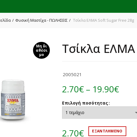
σελίδα
Φυσική Μαστίχα - ΠΩΛΗΣΕΙΣ
Τσίκλα ΕΛΜΑ Soft Sugar Free 28g
Τσίκλα ΕΛΜΑ 
Μη δι
αθέσι
μο
2005021
Pric
2.70
€
–
19.90
€
rang
Επιλογή ποσότητας
2.70
thr
2.70
€
ΕΞΑΝΤΛΗΜΈΝΟ