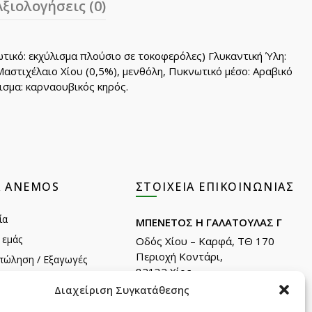
Αξιολογήσεις (0)
ωτικό: εκχύλισμα πλούσιο σε τοκοφερόλες) Γλυκαντική Ύλη:
Μαστιχέλαιο Χίου (0,5%), μενθόλη, Πυκνωτικό μέσο: Αραβικό
ρισμα: καρναουβικός κηρός.
Α ANEMOS
ΣΤΟΙΧΕΊΑ ΕΠΙΚΟΙΝΩΝΊΑΣ
ία
ΜΠΕΝΕΤΟΣ Η ΓΑΛΑΤΟΥΛΑΣ Γ
 εμάς
Οδός Χίου – Καρφά, ΤΘ 170
Περιοχή Κοντάρι,
πώληση / Εξαγωγές
82132 Χίος.
λατών
Διαχείριση Συγκατάθεσης
Τηλ: +30 22710 22666
Email:
info@e-anemos.gr