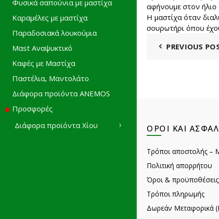
Φυσικά σαπούνια με μαστίχα
αφήνουμε στον ήλιο 
Η μαστίχα όταν διαλυ
Καραμέλες με μαστίχα
σουρωτήρι όπου έχου
Παραδοσιακά λουκούμια
PREVIOUS PO
Mαst Αναψυκτικό
Καφές με Μαστίχα
Παστέλια, Μαντολάτο
Διάφορα προϊόντα ANEMOS
Προσφορές
Διάφορα προϊόντα Χίου
ΌΡΟΙ ΚΑΙ ΑΣΦΆΛ
Τρόποι αποστολής – 
Πολιτική απορρήτου
Όροι & προϋποθέσεις
Τρόποι πληρωμής
Δωρεάν Μεταφορικά (