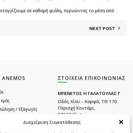
ο μεταγγίζουμε σε καθαρή φιάλη, περνώντας το μέσα από
NEXT POST
Α ANEMOS
ΣΤΟΙΧΕΊΑ ΕΠΙΚΟΙΝΩΝΊΑΣ
ία
ΜΠΕΝΕΤΟΣ Η ΓΑΛΑΤΟΥΛΑΣ Γ
 εμάς
Οδός Χίου – Καρφά, ΤΘ 170
Περιοχή Κοντάρι,
πώληση / Εξαγωγές
82132 Χίος.
λατών
Διαχείριση Συγκατάθεσης
Τηλ: +30 22710 22666
Email:
info@e-anemos.gr