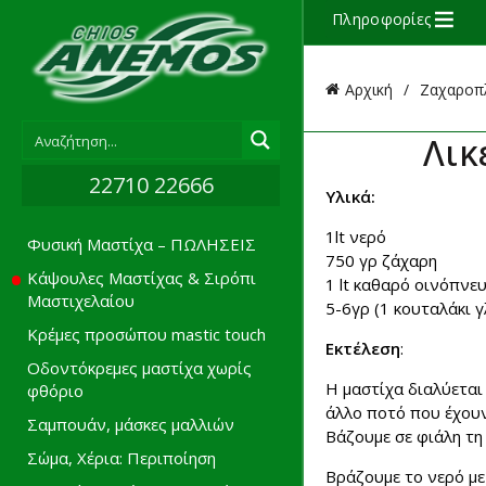
Πληροφορίες
Αρχική
Ζαχαροπλ
Λικ
22710 22666
Υλικά:
1lt νερό
Φυσική Μαστίχα – ΠΩΛΗΣΕΙΣ
750 γρ ζάχαρη
Κάψουλες Μαστίχας & Σιρόπι
1 lt καθαρό οινόπνε
Μαστιχελαίου
5-6γρ (1 κουταλάκι 
Κρέμες προσώπου mastic touch
Εκτέλεση
:
Οδοντόκρεμες μαστίχα χωρίς
Η μαστίχα διαλύεται 
φθόριο
άλλο ποτό που έχου
Σαμπουάν, μάσκες μαλλιών
Βάζουμε σε φιάλη τη
Σώμα, Χέρια: Περιποίηση
Βράζουμε το νερό με 